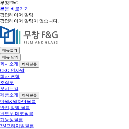
무창F&G
본문 바로가기
팝업레이어 알림
팝업레이어 알림이 없습니다.
메뉴열기
메뉴
닫기
회사소개
하위분류
CEO 인사말
회사 연혁
조직도
오시는길
제품소개
하위분류
단열&열차단필름
안전,방범 필름
윈도우 데코필름
기능성필름
3M프리미엄필름