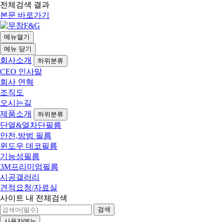
전체검색 결과
본문 바로가기
메뉴열기
메뉴
닫기
회사소개
하위분류
CEO 인사말
회사 연혁
조직도
오시는길
제품소개
하위분류
단열&열차단필름
안전,방범 필름
윈도우 데코필름
기능성필름
3M프리미엄필름
시공갤러리
견적요청/자료실
사이트 내 전체검색
검색
사용자메뉴