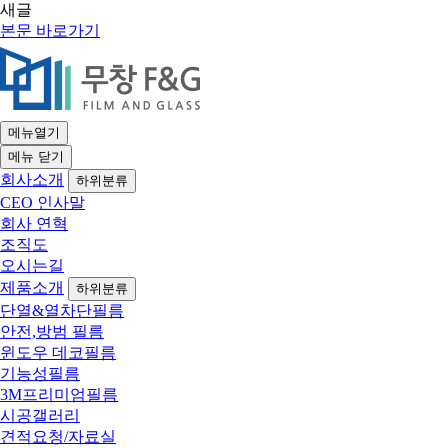
새글
본문 바로가기
메뉴열기
메뉴
닫기
회사소개
하위분류
CEO 인사말
회사 연혁
조직도
오시는길
제품소개
하위분류
단열&열차단필름
안전,방범 필름
윈도우 데코필름
기능성필름
3M프리미엄필름
시공갤러리
견적요청/자료실