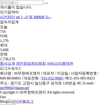
게시물이 없습니다.
인기검색어
시선차단
mt
2
--0
3E
ldl90df
11--
접속자집계
오늘
718
어제
1,279
최대
3,608
전체
1,738,270
회사소개
개인정보처리방침
서비스이용약관
회사명 : ㈜무창에프앤지 | 대표자 : 이강일 | 사업자등록번호 :
849-88-00801 | 대표전화 :
031-932-9966
| 팩스 031-905-8423
주소 : 경기도 고양시 일산동구 성석로 126번길 46 | E-mail :
mc9966@daum.net
Copyright © ㈜무창에프앤지 All rights reserved.
Our
Blog