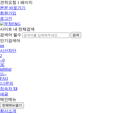
견적요청 1 페이지
본문 바로가기
회원가입
로그인
사이트 내 전체검색
검색어 필수
검색
인기검색어
mt
시선차단
2
--0
3E
ldl90df
11--
FAQ
1:1문의
접속자
53
새글
메인메뉴
전체메뉴열기
회사소개