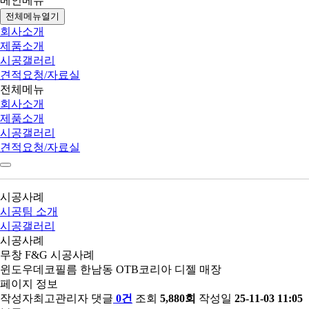
메인메뉴
전체메뉴열기
회사소개
제품소개
시공갤러리
견적요청/자료실
전체메뉴
회사소개
제품소개
시공갤러리
견적요청/자료실
시공사례
시공팀 소개
시공갤러리
시공사례
무창 F&G 시공사례
윈도우데코필름
한남동 OTB코리아 디젤 매장
페이지 정보
작성자
최고관리자
댓글
0건
조회
5,880회
작성일
25-11-03 11:05