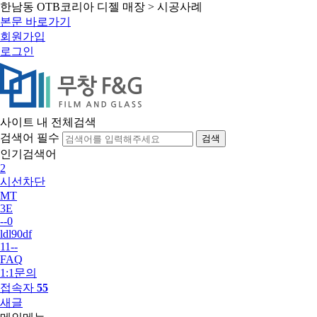
한남동 OTB코리아 디젤 매장 > 시공사례
본문 바로가기
회원가입
로그인
사이트 내 전체검색
검색어 필수
검색
인기검색어
2
시선차단
MT
3E
--0
ldl90df
11--
FAQ
1:1문의
접속자
55
새글