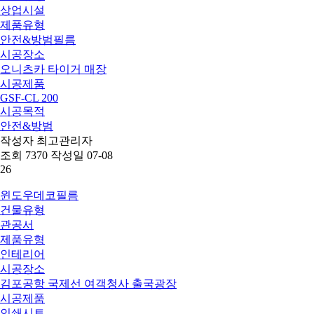
상업시설
제품유형
안전&방범필름
시공장소
오니츠카 타이거 매장
시공제품
GSF-CL 200
시공목적
안전&방범
작성자
최고관리자
조회
7370
작성일
07-08
26
윈도우데코필름
건물유형
관공서
제품유형
인테리어
시공장소
김포공항 국제선 여객청사 출국광장
시공제품
인쇄시트