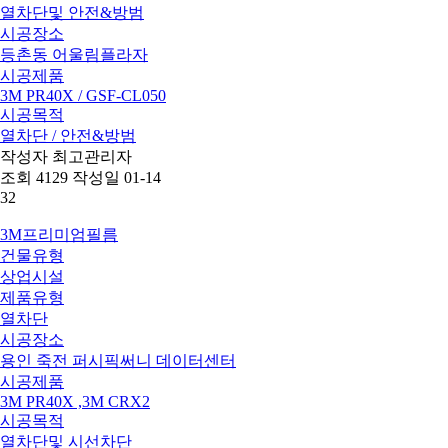
열차단및 안전&방범
시공장소
등촌동 어울림플라자
시공제품
3M PR40X / GSF-CL050
시공목적
열차단 / 안전&방범
작성자
최고관리자
조회
4129
작성일
01-14
32
3M프리미엄필름
건물유형
상업시설
제품유형
열차단
시공장소
용인 죽전 퍼시픽써니 데이터센터
시공제품
3M PR40X ,3M CRX2
시공목적
열차단및 시선차단