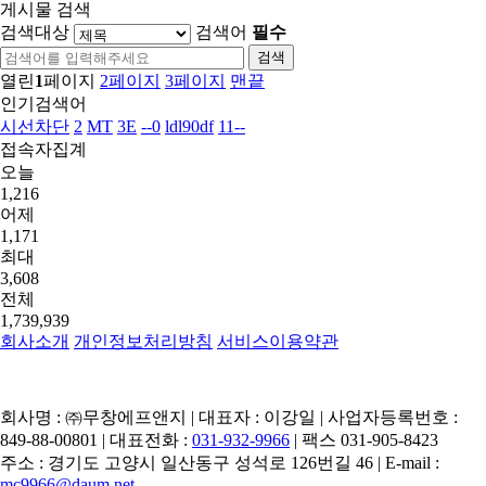
게시물 검색
검색대상
검색어
필수
열린
1
페이지
2
페이지
3
페이지
맨끝
인기검색어
시선차단
2
MT
3E
--0
ldl90df
11--
접속자집계
오늘
1,216
어제
1,171
최대
3,608
전체
1,739,939
회사소개
개인정보처리방침
서비스이용약관
회사명 : ㈜무창에프앤지 | 대표자 : 이강일 | 사업자등록번호 :
849-88-00801 | 대표전화 :
031-932-9966
| 팩스 031-905-8423
주소 : 경기도 고양시 일산동구 성석로 126번길 46 | E-mail :
mc9966@daum.net