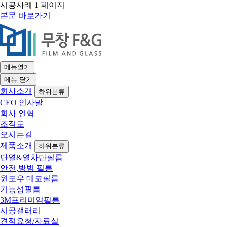
시공사례 1 페이지
본문 바로가기
메뉴열기
메뉴
닫기
회사소개
하위분류
CEO 인사말
회사 연혁
조직도
오시는길
제품소개
하위분류
단열&열차단필름
안전,방범 필름
윈도우 데코필름
기능성필름
3M프리미엄필름
시공갤러리
견적요청/자료실