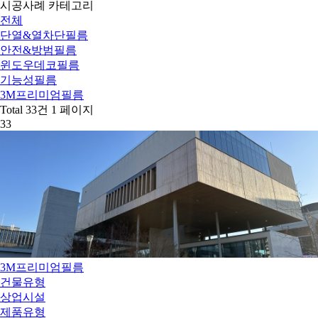
시공사례 카테고리
전체
단열&열차단필름
안전&방범필름
윈도우데코필름
기능성필름
3M프리미엄필름
Total 33건
1 페이지
33
3M프리미엄필름
건물유형
상업시설
제품유형